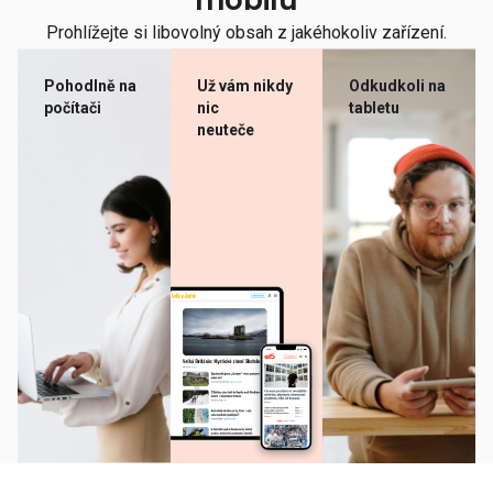
mobilu
Prohlížejte si libovolný obsah z jakéhokoliv zařízení.
Pohodlně na
Už vám nikdy
Odkudkoli na
počítači
nic
tabletu
neuteče