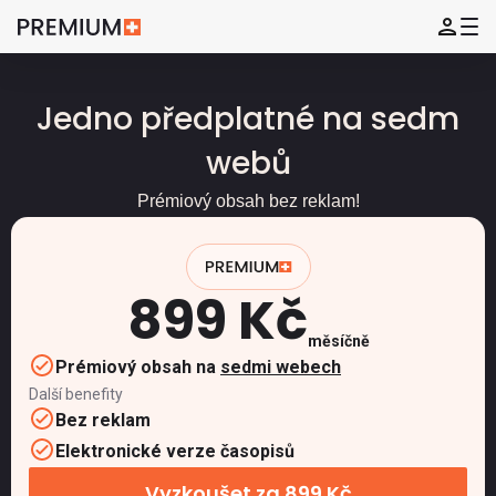
Jedno předplatné na sedm
webů
Prémiový obsah bez reklam!
899 Kč
měsíčně
Prémiový obsah na
sedmi webech
Další benefity
Bez reklam
Elektronické verze časopisů
Vyzkoušet za 899 Kč