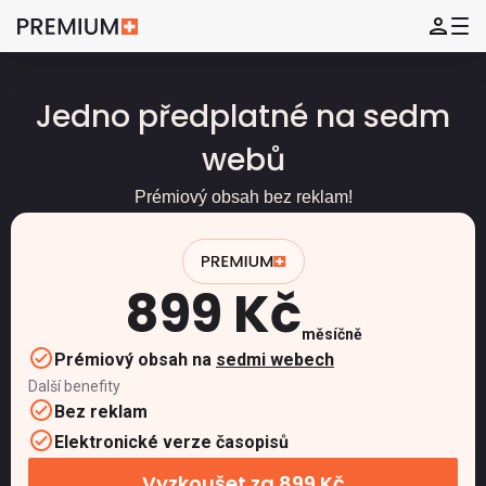
Jedno předplatné na sedm
webů
Prémiový obsah bez reklam!
899 Kč
měsíčně
Prémiový obsah na
sedmi webech
Další benefity
Bez reklam
Elektronické verze časopisů
Vyzkoušet za 899 Kč