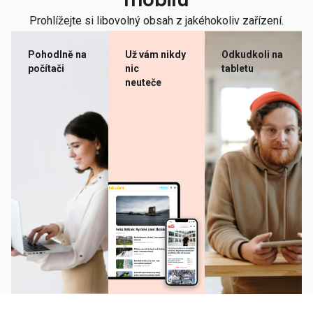
mobilu
Prohlížejte si libovolný obsah z jakéhokoliv zařízení.
Pohodlně na
Už vám nikdy
Odkudkoli na
počítači
nic
tabletu
neuteče