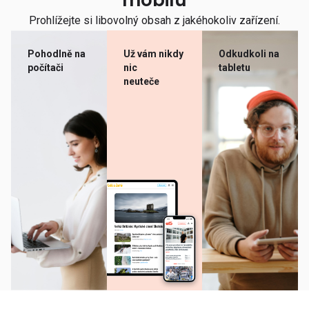
mobilu
Prohlížejte si libovolný obsah z jakéhokoliv zařízení.
Pohodlně na
Už vám nikdy
Odkudkoli na
počítači
nic
tabletu
neuteče