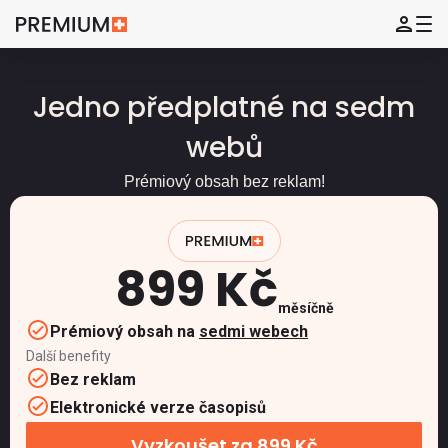
Jedno předplatné na sedm
webů
Prémiový obsah bez reklam!
899 Kč
měsíčně
Prémiový obsah na
sedmi webech
Další benefity
Bez reklam
Elektronické verze časopisů
Vyzkoušet za 899 Kč