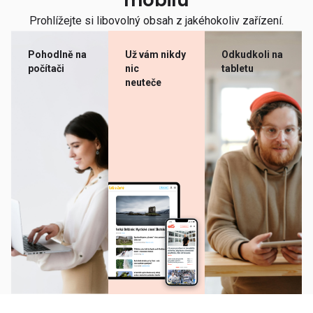
mobilu
Prohlížejte si libovolný obsah z jakéhokoliv zařízení.
Pohodlně na
Už vám nikdy
Odkudkoli na
počítači
nic
tabletu
neuteče