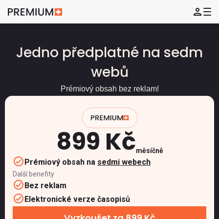
Jedno předplatné na sedm
webů
Prémiový obsah bez reklam!
899 Kč
měsíčně
Prémiový obsah na
sedmi webech
Další benefity
Bez reklam
Elektronické verze časopisů
Vyzkoušet za 899 Kč