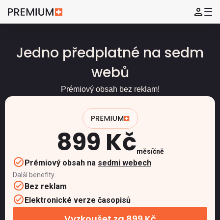
Jedno předplatné na sedm
webů
Prémiový obsah bez reklam!
899 Kč
měsíčně
Prémiový obsah na
sedmi webech
Další benefity
Bez reklam
Elektronické verze časopisů
Vyzkoušet za 899 Kč