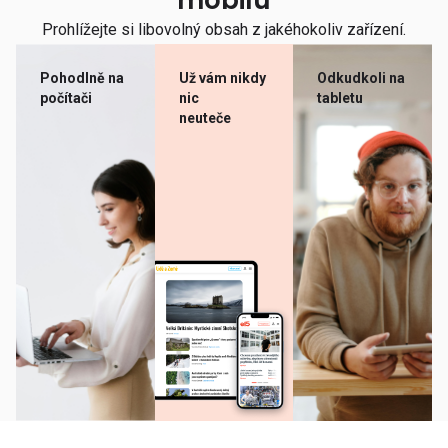
mobilu
Prohlížejte si libovolný obsah z jakéhokoliv zařízení.
Pohodlně na
Už vám nikdy
Odkudkoli na
počítači
nic
tabletu
neuteče