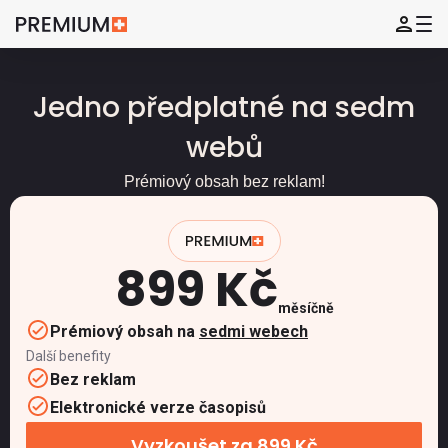
Jedno předplatné na sedm
webů
Prémiový obsah bez reklam!
899 Kč
měsíčně
Prémiový obsah na
sedmi webech
Další benefity
Bez reklam
Elektronické verze časopisů
Vyzkoušet za 899 Kč