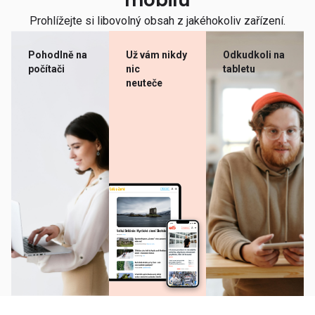
mobilu
Prohlížejte si libovolný obsah z jakéhokoliv zařízení.
Pohodlně na
Už vám nikdy
Odkudkoli na
počítači
nic
tabletu
neuteče