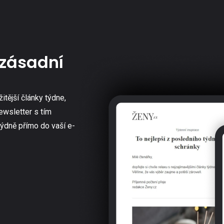
zásadní
žitější články týdne,
ewsletter s tím
týdně přímo do vaší e-