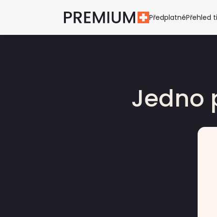
Předplatné
Přehled t
Jedno 