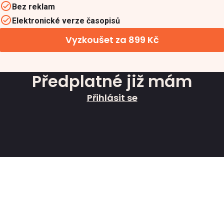
Bez reklam
Elektronické verze časopisů
Vyzkoušet za 899 Kč
Předplatné již mám
Přihlásit se