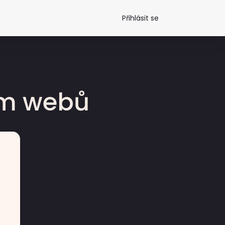
Přihlásit se
dm webů