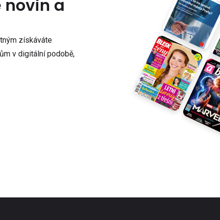
e novin a
atným získáváte
m v digitální podobě,