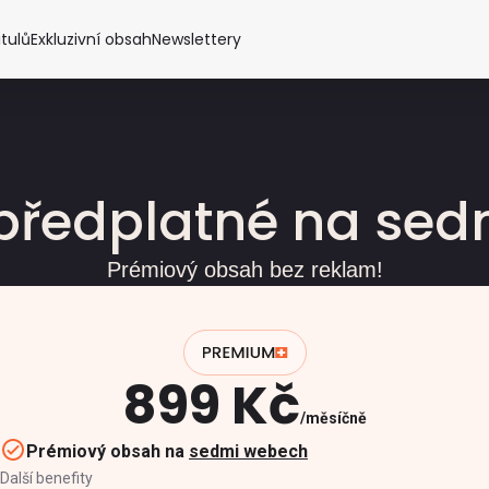
itulů
Exkluzivní obsah
Newslettery
předplatné na se
Prémiový obsah bez reklam!
899 Kč
měsíčně
Prémiový obsah na
sedmi webech
Další benefity