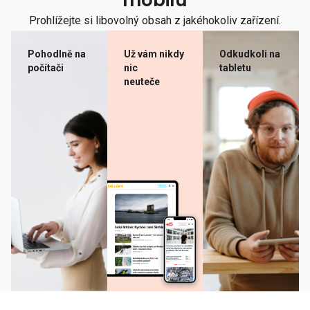
mobilu
Prohlížejte si libovolný obsah z jakéhokoliv zařízení.
Pohodlně na
Už vám nikdy
Odkudkoli na
počítači
nic
tabletu
neuteče