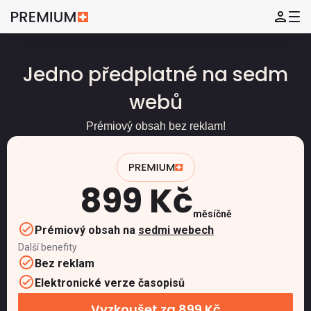
Jedno předplatné na sedm
webů
Prémiový obsah bez reklam!
899 Kč
měsíčně
Prémiový obsah na
sedmi webech
Další benefity
Bez reklam
Elektronické verze časopisů
Vyzkoušet za 899 Kč