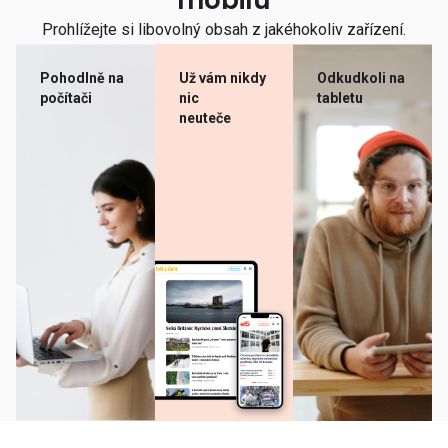
mobilu
Prohlížejte si libovolný obsah z jakéhokoliv zařízení.
Pohodlně na
Už vám nikdy
Odkudkoli na
počítači
nic
tabletu
neuteče