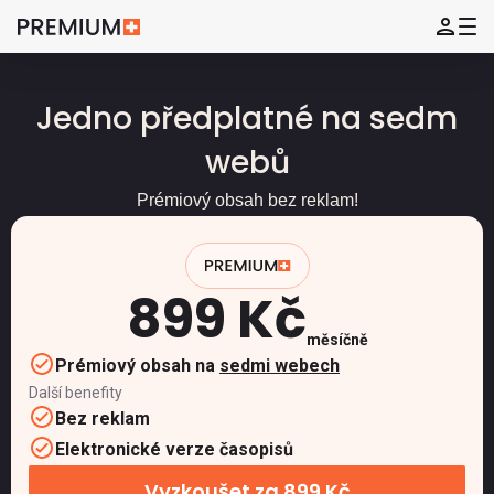
Jedno předplatné na sedm
webů
Prémiový obsah bez reklam!
899 Kč
měsíčně
Prémiový obsah na
sedmi webech
Další benefity
Bez reklam
Elektronické verze časopisů
Vyzkoušet za 899 Kč