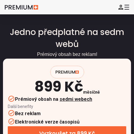
Jedno předplatné na sedm
webů
Prémiový obsah bez reklam!
899 Kč
měsíčně
Prémiový obsah na
sedmi webech
Další benefity
Bez reklam
Elektronické verze časopisů
Vyzkoušet za 899 Kč