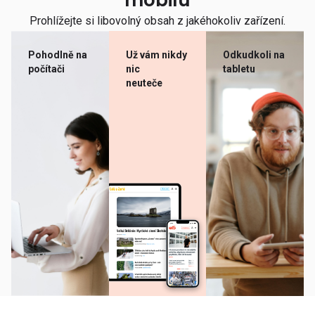
mobilu
Prohlížejte si libovolný obsah z jakéhokoliv zařízení.
Pohodlně na
Už vám nikdy
Odkudkoli na
počítači
nic
tabletu
neuteče