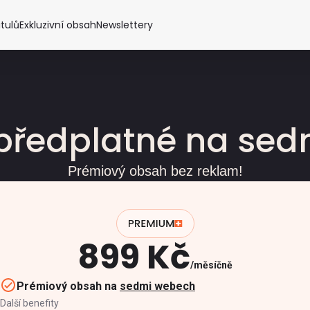
itulů
Exkluzivní obsah
Newslettery
předplatné na se
Prémiový obsah bez reklam!
899 Kč
měsíčně
Prémiový obsah na
sedmi webech
Další benefity