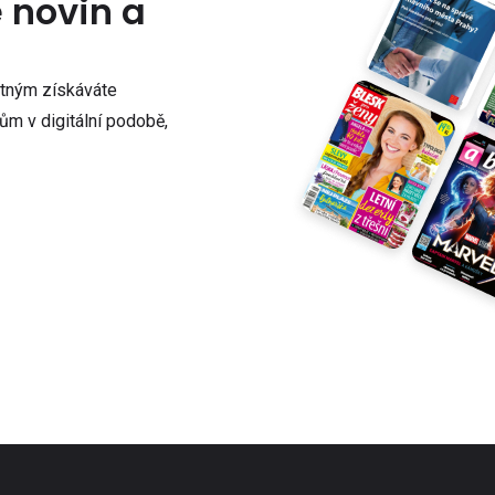
e novin a
atným získáváte
m v digitální podobě,