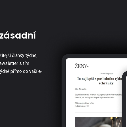
zásadní
žitější články týdne,
ewsletter s tím
týdně přímo do vaší e-