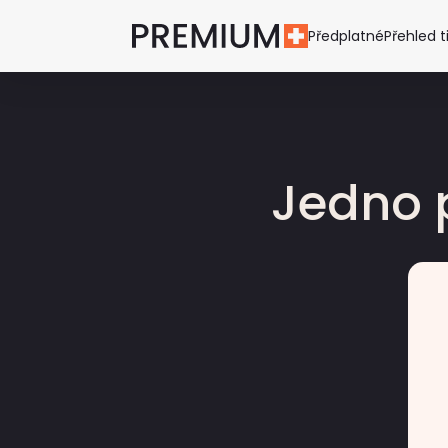
Předplatné
Přehled t
Jedno 