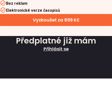
Bez reklam
Elektronické verze časopisů
Vyzkoušet za 899 Kč
Předplatné již mám
Přihlásit se