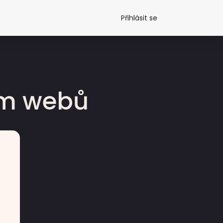
Přihlásit se
dm webů