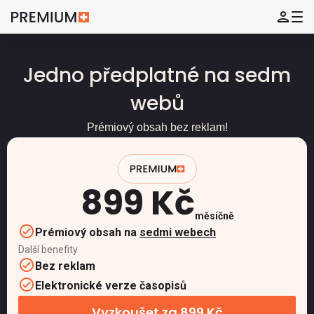
Jedno předplatné na sedm
webů
Prémiový obsah bez reklam!
899 Kč
měsíčně
Prémiový obsah na
sedmi webech
Další benefity
Bez reklam
Elektronické verze časopisů
Vyzkoušet za 899 Kč