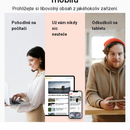
mobilu
Prohlížejte si libovolný obsah z jakéhokoliv zařízení.
Pohodlně na
Už vám nikdy
Odkudkoli na
počítači
nic
tabletu
neuteče