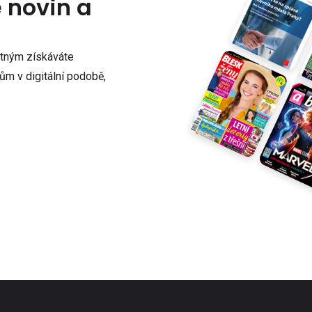
e novin a
atným získáváte
m v digitální podobě,