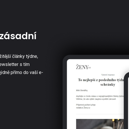
zásadní
žitější články týdne,
ewsletter s tím
týdně přímo do vaší e-