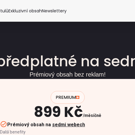
itulů
Exkluzivní obsah
Newslettery
předplatné na se
Prémiový obsah bez reklam!
899 Kč
měsíčně
Prémiový obsah na
sedmi webech
Další benefity