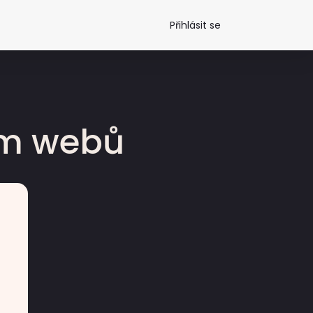
Přihlásit se
dm webů