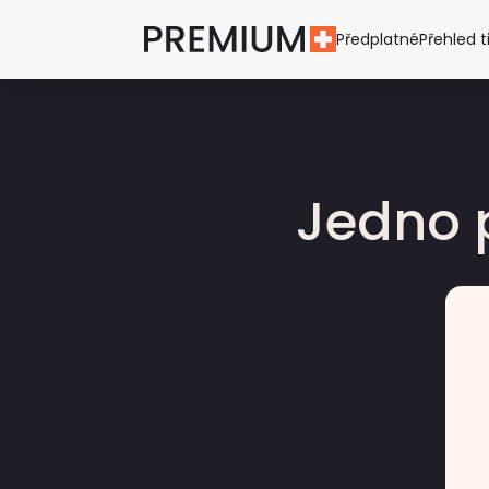
Předplatné
Přehled t
Jedno 