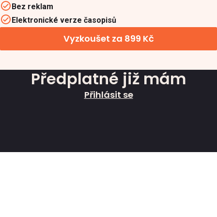
Bez reklam
Elektronické verze časopisů
Vyzkoušet za 899 Kč
Předplatné již mám
Přihlásit se