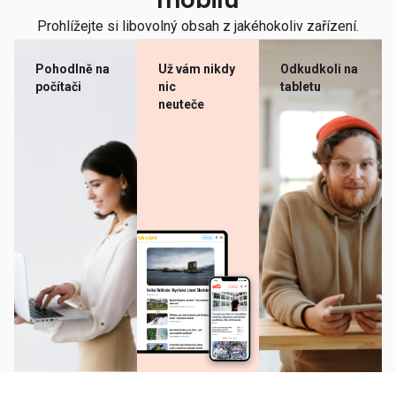
mobilu
Prohlížejte si libovolný obsah z jakéhokoliv zařízení.
Pohodlně na
Už vám nikdy
Odkudkoli na
počítači
nic
tabletu
neuteče