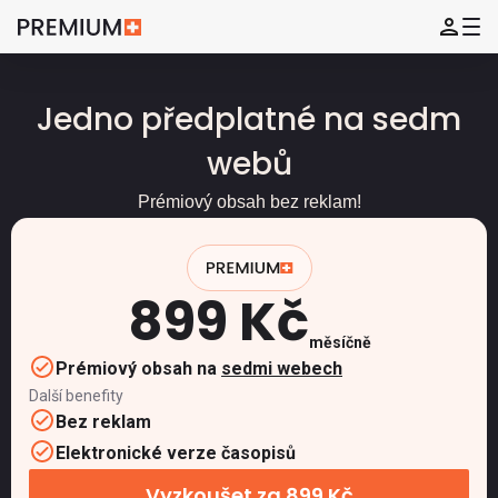
Jedno předplatné na sedm
webů
Prémiový obsah bez reklam!
899 Kč
měsíčně
Prémiový obsah na
sedmi webech
Další benefity
Bez reklam
Elektronické verze časopisů
Vyzkoušet za 899 Kč