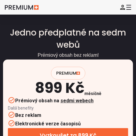
Jedno předplatné na sedm
webů
Prémiový obsah bez reklam!
899 Kč
měsíčně
Prémiový obsah na
sedmi webech
Další benefity
Bez reklam
Elektronické verze časopisů
Vyzkoušet za 899 Kč