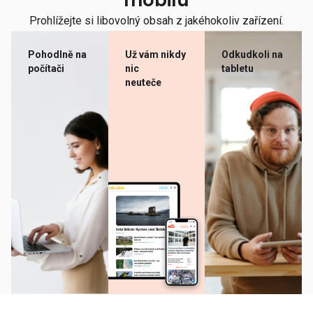
mobilu
Prohlížejte si libovolný obsah z jakéhokoliv zařízení.
Pohodlně na
Už vám nikdy
Odkudkoli na
počítači
nic
tabletu
neuteče