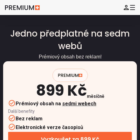
Jedno předplatné na sedm
webů
Prémiový obsah bez reklam!
899 Kč
měsíčně
Prémiový obsah na
sedmi webech
Další benefity
Bez reklam
Elektronické verze časopisů
Vyzkoušet za 899 Kč