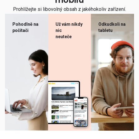
mobilu
Prohlížejte si libovolný obsah z jakéhokoliv zařízení.
Pohodlně na
Už vám nikdy
Odkudkoli na
počítači
nic
tabletu
neuteče