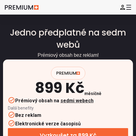
Jedno předplatné na sedm
webů
Prémiový obsah bez reklam!
899 Kč
měsíčně
Prémiový obsah na
sedmi webech
Další benefity
Bez reklam
Elektronické verze časopisů
Vyzkoušet za 899 Kč