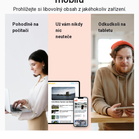
mobilu
Prohlížejte si libovolný obsah z jakéhokoliv zařízení.
Pohodlně na
Už vám nikdy
Odkudkoli na
počítači
nic
tabletu
neuteče