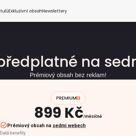
itulů
Exkluzivní obsah
Newslettery
předplatné na se
Prémiový obsah bez reklam!
899 Kč
měsíčně
Prémiový obsah na
sedmi webech
Další benefity