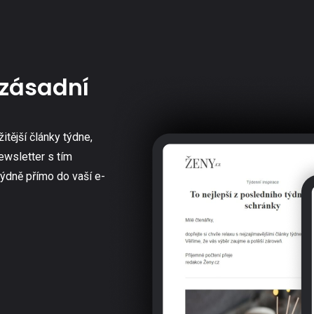
zásadní
žitější články týdne,
ewsletter s tím
týdně přímo do vaší e-