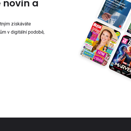
e novin a
atným získáváte
m v digitální podobě,