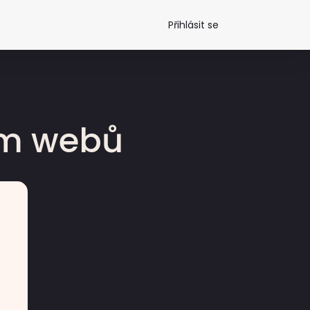
Přihlásit se
dm webů