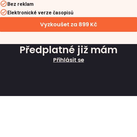
Bez reklam
Elektronické verze časopisů
Vyzkoušet za 899 Kč
Předplatné již mám
Přihlásit se