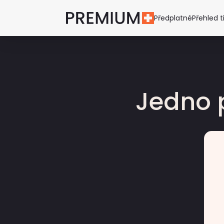
Předplatné
Přehled t
Jedno 