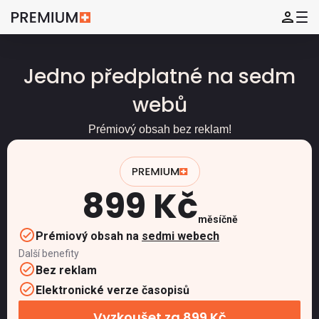
Jedno předplatné na sedm
webů
Prémiový obsah bez reklam!
899 Kč
měsíčně
Prémiový obsah na
sedmi webech
Další benefity
Bez reklam
Elektronické verze časopisů
Vyzkoušet za 899 Kč