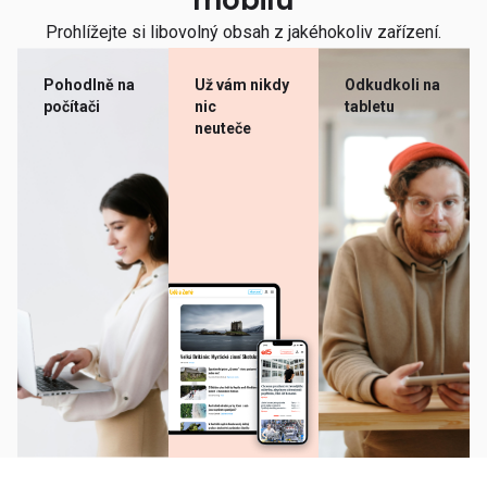
mobilu
Prohlížejte si libovolný obsah z jakéhokoliv zařízení.
Pohodlně na
Už vám nikdy
Odkudkoli na
počítači
nic
tabletu
neuteče