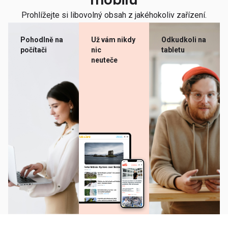
mobilu
Prohlížejte si libovolný obsah z jakéhokoliv zařízení.
Pohodlně na
Už vám nikdy
Odkudkoli na
počítači
nic
tabletu
neuteče