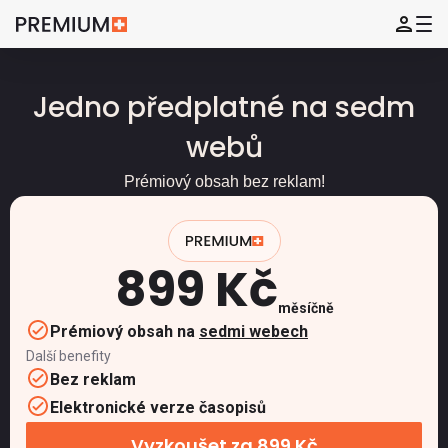
Jedno předplatné na sedm
webů
Prémiový obsah bez reklam!
899 Kč
měsíčně
Prémiový obsah na
sedmi webech
Další benefity
Bez reklam
Elektronické verze časopisů
Vyzkoušet za 899 Kč