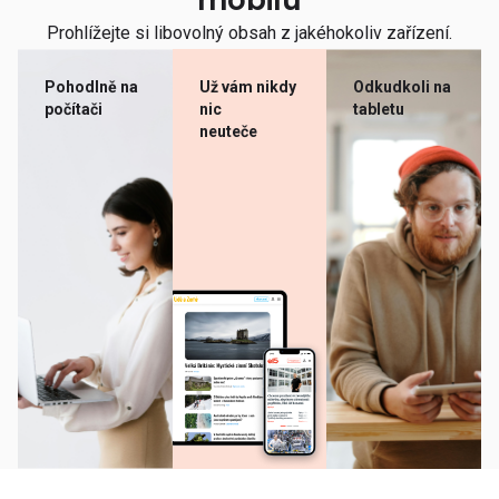
mobilu
Prohlížejte si libovolný obsah z jakéhokoliv zařízení.
Pohodlně na
Už vám nikdy
Odkudkoli na
počítači
nic
tabletu
neuteče