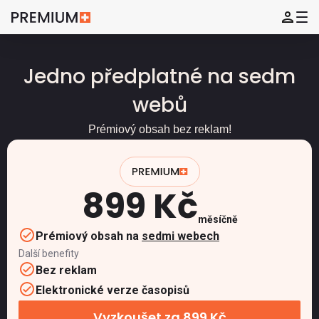
Jedno předplatné na sedm
webů
Prémiový obsah bez reklam!
899 Kč
měsíčně
Prémiový obsah na
sedmi webech
Další benefity
Bez reklam
Elektronické verze časopisů
Vyzkoušet za 899 Kč