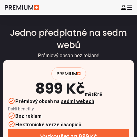
Jedno předplatné na sedm
webů
Prémiový obsah bez reklam!
899 Kč
měsíčně
Prémiový obsah na
sedmi webech
Další benefity
Bez reklam
Elektronické verze časopisů
Vyzkoušet za 899 Kč