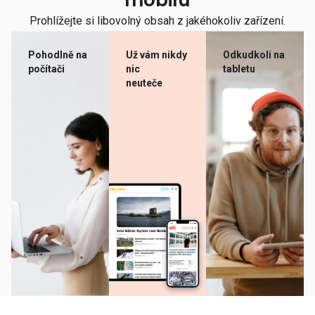
mobilu
Prohlížejte si libovolný obsah z jakéhokoliv zařízení.
Pohodlně na
Už vám nikdy
Odkudkoli na
počítači
nic
tabletu
neuteče