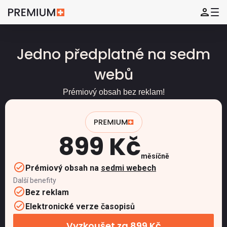
Jedno předplatné na sedm
webů
Prémiový obsah bez reklam!
899 Kč
měsíčně
Prémiový obsah na
sedmi webech
Další benefity
Bez reklam
Elektronické verze časopisů
Vyzkoušet za 899 Kč