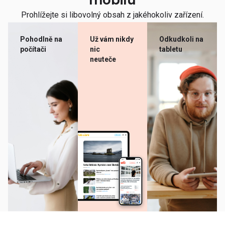
mobilu
Prohlížejte si libovolný obsah z jakéhokoliv zařízení.
Pohodlně na
Už vám nikdy
Odkudkoli na
počítači
nic
tabletu
neuteče