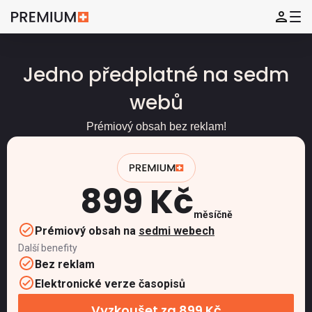
Jedno předplatné na sedm
webů
Prémiový obsah bez reklam!
899 Kč
měsíčně
Prémiový obsah na
sedmi webech
Další benefity
Bez reklam
Elektronické verze časopisů
Vyzkoušet za 899 Kč