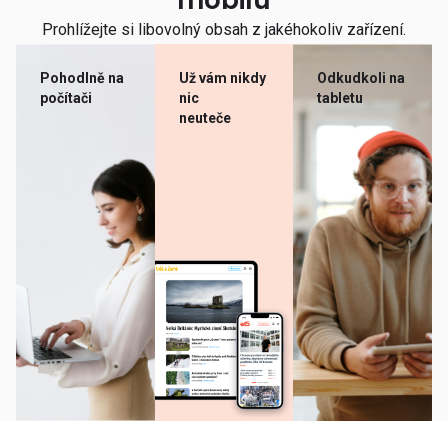
mobilu
Prohlížejte si libovolný obsah z jakéhokoliv zařízení.
Pohodlně na
Už vám nikdy
Odkudkoli na
počítači
nic
tabletu
neuteče